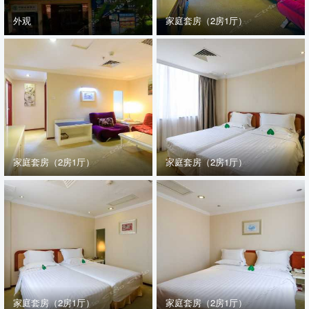
外观
家庭套房（2房1厅）
家庭套房（2房1厅）
家庭套房（2房1厅）
家庭套房（2房1厅）
家庭套房（2房1厅）