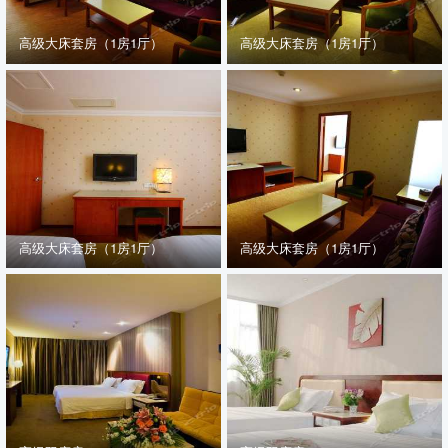
高级大床套房（1房1厅）
高级大床套房（1房1厅）
高级大床套房（1房1厅）
高级大床套房（1房1厅）