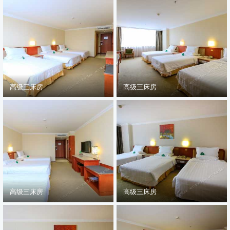
高级三床房
高级三床房
高级三床房
高级三床房