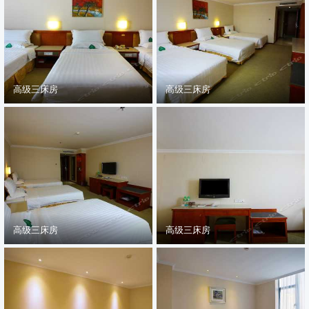
高级三床房
高级三床房
高级三床房
高级三床房