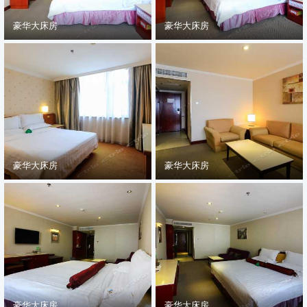
豪华大床房
豪华大床房
豪华大床房
豪华大床房
豪华大床房
豪华大床房