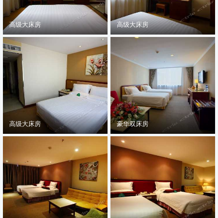
高级大床房
高级大床房
高级大床房
豪华双床房