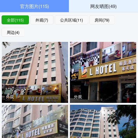
官方图片(115)
网友晒图(49)
全部(115)
外观(7)
公共区域(11)
房间(79)
周边(4)
外观
外观