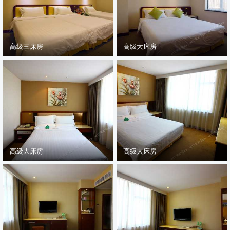
高级三床房
高级大床房
高级大床房
高级大床房