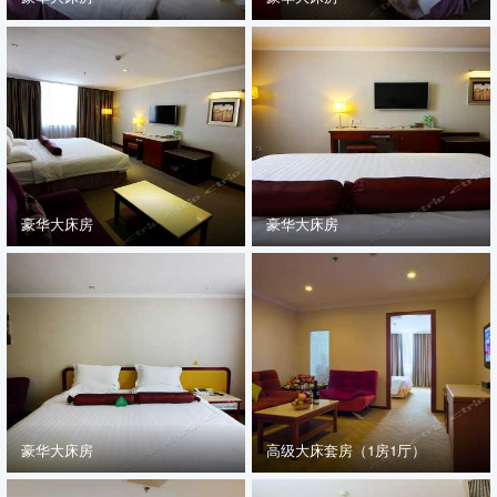
豪华大床房
豪华大床房
豪华大床房
高级大床套房（1房1厅）