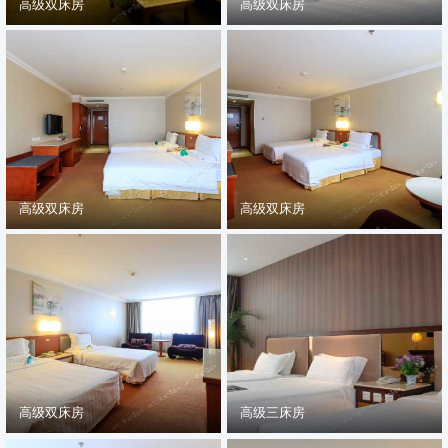
高级双床房
高级双床房
高级双床房
高级双床房
高级双床房
高级三床房