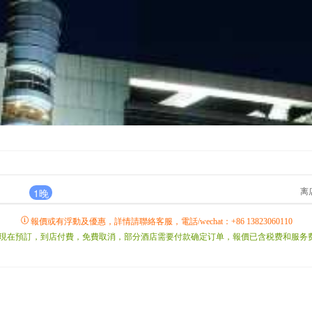
离
1晚
報價或有浮動及優惠，詳情請聯絡客服，電話/wechat：+86 13823060110
現在預訂，到店付費，免費取消，部分酒店需要付款确定订单，報價已含税费和服务