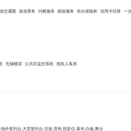
游交通图
旅游票务
叫醒服务
邮政服务
前台保险柜
信用卡结算
一
统
无烟楼层
公共区监控系统
残疾人客房
,会场外签到台,大堂签到台,功放,音响,投影仪,幕布,白板,舞台