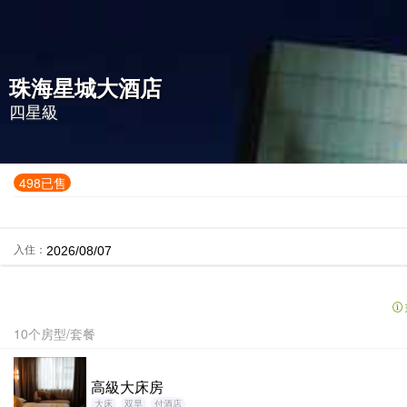
珠海星城大酒店
四星級
498已售
入住：
10个房型/套餐
高級大床房
大床
双早
付酒店