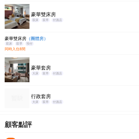
豪華雙床房
双床
双早
付酒店
豪華雙床房
（團體房）
双床
双早
預付
同時入住8間
豪華套房
大床
双早
付酒店
行政套房
大床
双早
付酒店
顧客點評