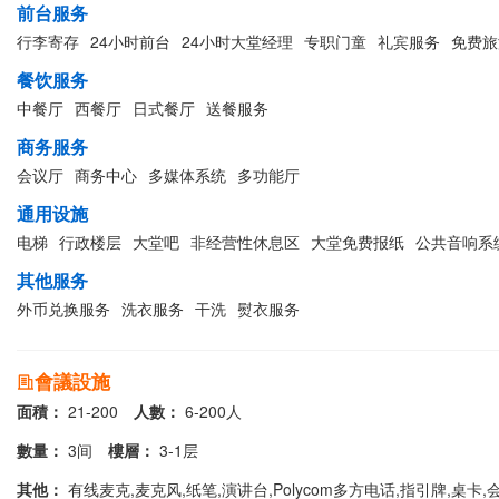
前台服务
行李寄存
24小时前台
24小时大堂经理
专职门童
礼宾服务
免费旅
餐饮服务
中餐厅
西餐厅
日式餐厅
送餐服务
商务服务
会议厅
商务中心
多媒体系统
多功能厅
通用设施
电梯
行政楼层
大堂吧
非经营性休息区
大堂免费报纸
公共音响系
其他服务
外币兑换服务
洗衣服务
干洗
熨衣服务
會議設施
面積：
21-200
人數：
6-200人
數量：
3间
樓層：
3-1层
其他：
有线麦克,麦克风,纸笔,演讲台,Polycom多方电话,指引牌,桌卡