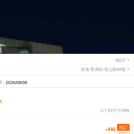
3點評
珠海/香洲區/景山路88號
店：
费。
以下是8月7日價格
預訂
440
¥
到店付