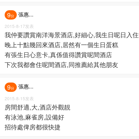
張惠...
9
分
2015-8-17发表
我仲要讚賞南洋海景酒店,好細心,我生日呢日入
晚上十點幾回來酒店,居然有一個生日蛋糕
有張生日心意卡,真係值得讚賞呢間酒店
下次我都會住呢間酒店,同推薦給其他朋友
張惠...
9
分
2015-8-15发表
房間舒適,大,酒店外觀靚
有泳池,麻雀房,設備好
招待處俾房都很快捷