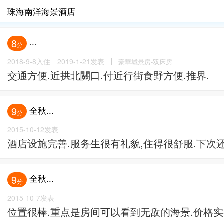
珠海南洋海景酒店
...
8
分
2018-9-8入住
2019-1-21发表
豪華城景房-双床房
交通方便.近拱北關口.付近行街食野方便.推界.
全秋...
9
分
2015-10-12发表
酒店设施完善.服务生很有礼貌,住得很舒服.下次还
全秋...
9
分
2015-10-7发表
位置很棒.重点是房间可以看到无敌的海景.价格