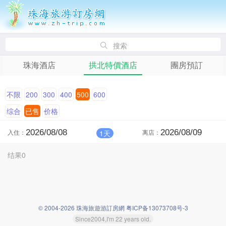
搜索
珠海酒店
拱北特價酒店
團房預訂
不限
200
300
400
500
600
综合
已售
价格
入住：
离店：
1天
结果0
© 2004-2026 珠海旅遊游訂房網 粤ICP备13073708号-3
Since2004,I'm 22 years old.