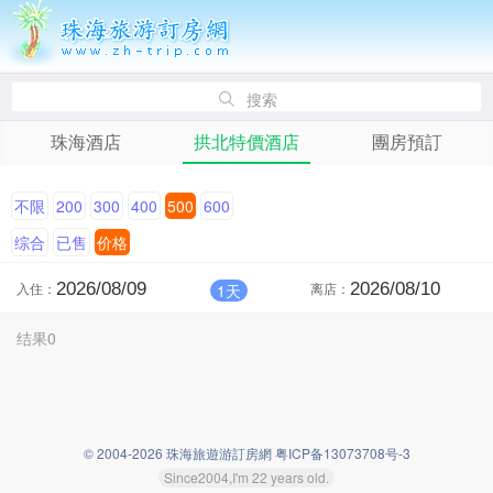
搜索
珠海酒店
拱北特價酒店
團房預訂
不限
200
300
400
500
600
综合
已售
价格
入住：
离店：
1天
结果0
© 2004-2026 珠海旅遊游訂房網 粤ICP备13073708号-3
Since2004,I'm 22 years old.