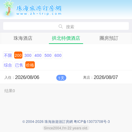
搜索
珠海酒店
拱北特價酒店
團房預訂
不限
200
300
400
500
600
综合
已售
价格
入住：
离店：
1天
结果0
© 2004-2026 珠海旅遊游訂房網 粤ICP备13073708号-3
Since2004,I'm 22 years old.